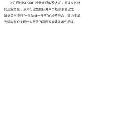
公司通过ISO9001质量管理体系认证，并建立独特
的企业文化，成为行业里团队凝聚力最强的企业之一，
诚捷公司坚持“一生做好一件事”的经营理念，致力于成
为赋能客户实现伟大愿景的国际智能装备领先品牌。
深圳市诚捷智能装备股份有限公司
总部地址：
广东省东莞市中堂镇诚捷智能装备产业
广东省深圳市光明区公明办事处诚捷智
园
能装备产业园
制造基地地址：
广东省东莞市中堂镇诚捷智能装
备产业园
联系方式：
邓经理 18128689980
网址：
www.szcjzn.com
版权所有© 深圳市诚捷智能装备股份有限公司